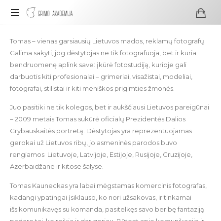
Profesionali
Tomas – vienas garsiausių Lietuvos mados, reklamų fotografų.
visažo
Galima sakyti, jog dėstytojas ne tik fotografuoja, bet ir kuria
ir
bendruomenę aplink save: įkūrė fotostudiją, kurioje gali
grimo
darbuotis kiti profesionalai – grimeriai, visažistai, modeliai,
mokykla
fotografai, stilistai ir kiti meniškos prigimties žmonės.
Juo pasitiki ne tik kolegos, bet ir aukščiausi Lietuvos pareigūnai
– 2009 metais Tomas sukūrė oficialų Prezidentės Dalios
Grybauskaitės portretą. Dėstytojas yra reprezentuojamas
gerokai už Lietuvos ribų, jo asmeninės parodos buvo
rengiamos Lietuvoje, Latvijoje, Estijoje, Rusijoje, Gruzijoje,
Azerbaidžane ir kitose šalyse.
Tomas Kauneckas yra labai mėgstamas komercinis fotografas,
kadangi ypatingai įsiklauso, ko nori užsakovas, ir tinkamai
išsikomunikavęs su komanda, pasitelkęs savo beribę fantaziją
padaro tai, ko reikia ir dar geriau. Būtent apie komunikaciją ir