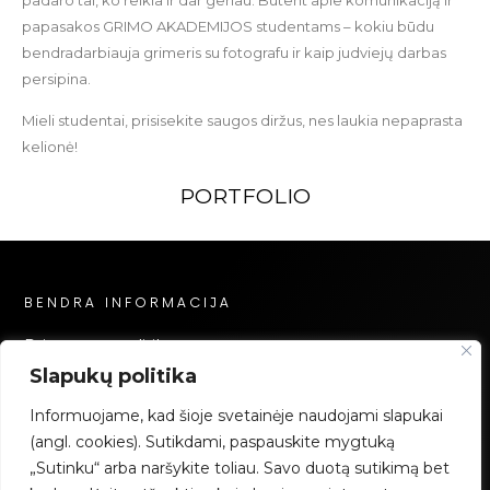
papasakos GRIMO AKADEMIJOS studentams – kokiu būdu
bendradarbiauja grimeris su fotografu ir kaip judviejų darbas
persipina.
Mieli studentai, prisisekite saugos diržus, nes laukia nepaprasta
kelionė!
PORTFOLIO
BENDRA INFORMACIJA
Privatumo politika
Slapukų politika
Slapukų politika
Mokėjimai
Informuojame, kad šioje svetainėje naudojami slapukai
(angl. cookies). Sutikdami, paspauskite mygtuką
„Sutinku“ arba naršykite toliau. Savo duotą sutikimą bet