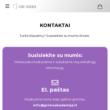
Profesionali
visažo
KONTAKTAI
ir
grimo
Turite klausimų? Susisiekite su mumis žinute.
mokykla
Susisiekite su mumis:
Mielai pakonsultuosime ir suteiksime visą reikalingą
informaciją.
El. paštas
Atsakysime Jums, kaip galime greičiau.
info@grimoakademija.lt