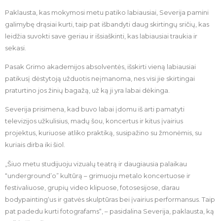
Paklausta, kas mokymosi metu patiko labiausiai, Severija pamini
galimybę drąsiai kurti, taip pat išbandyti daug skirtingų sričių, kas
leidžia suvokti save geriau ir išsiaškinti, kas labiausiai traukia ir
sekasi.
Pasak Grimo akademijos absolventės, išskirti vieną labiausiai
patikusį dėstytoją užduotis neįmanoma, nes visi jie skirtingai
praturtino jos žinių bagažą, už ką ji yra labai dėkinga.
Severija prisimena, kad buvo labai įdomu iš arti pamatyti
televizijos užkulisius, madų šou, koncertus ir kitus įvairius
projektus, kuriuose atliko praktiką, susipažino su žmonėmis, su
kuriais dirba iki šiol.
„Šiuo metu studijuoju vizualų teatrą ir daugiausia palaikau
“underground’o” kultūrą – grimuoju metalo koncertuose ir
festivaliuose, grupių video klipuose, fotosesijose, darau
bodypainting‘us ir gatvės skulptūras bei įvairius performansus. Taip
pat padedu kurti fotografams“, – pasidalina Severija, paklausta, ką