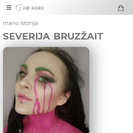
Profesionali
mano istorija
visažo
SEVERIJA BRUZŽAIT
ir
grimo
mokykla