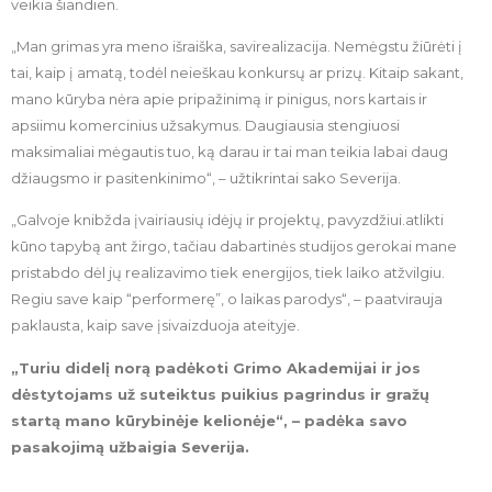
veikia šiandien.
„Man grimas yra meno išraiška, savirealizacija. Nemėgstu žiūrėti į
tai, kaip į amatą, todėl neieškau konkursų ar prizų. Kitaip sakant,
mano kūryba nėra apie pripažinimą ir pinigus, nors kartais ir
apsiimu komercinius užsakymus. Daugiausia stengiuosi
maksimaliai mėgautis tuo, ką darau ir tai man teikia labai daug
džiaugsmo ir pasitenkinimo“, – užtikrintai sako Severija.
„Galvoje knibžda įvairiausių idėjų ir projektų, pavyzdžiui.atlikti
kūno tapybą ant žirgo, tačiau dabartinės studijos gerokai mane
pristabdo dėl jų realizavimo tiek energijos, tiek laiko atžvilgiu.
Regiu save kaip “performerę”, o laikas parodys“, – paatvirauja
paklausta, kaip save įsivaizduoja ateityje.
„Turiu didelį norą padėkoti Grimo Akademijai ir jos
dėstytojams už suteiktus puikius pagrindus ir gražų
startą mano kūrybinėje kelionėje“, – padėka savo
pasakojimą užbaigia Severija.