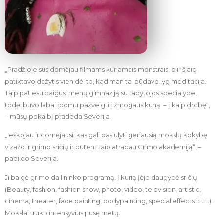
„Pradžioje susidomėjau filmams kuriamais monstrais, o ir šiaip
patiktavo dažytis vien dėl to, kad man tai būdavo lyg meditacija.
Taip pat esu baigusi menų gimnaziją su tapytojos specialybe,
todėl buvo labai įdomu pažvelgti į žmogaus kūną – į kaip drobę“,
– mūsų pokalbį pradeda Severija.
„Ieškojau ir domėjausi, kas gali pasiūlyti geriausią mokslų kokybę
vizažo ir grimo sričių ir būtent taip atradau Grimo akademiją“, –
papildo Severija.
Ji baigė grimo dailininko programą, į kurią įėjo daugybė sričių
(Beauty, fashion, fashion show, photo, video, television, artistic,
cinema, theater, face painting, bodypainting, special effects ir t.t.).
Mokslai truko intensyvius pusę metų.