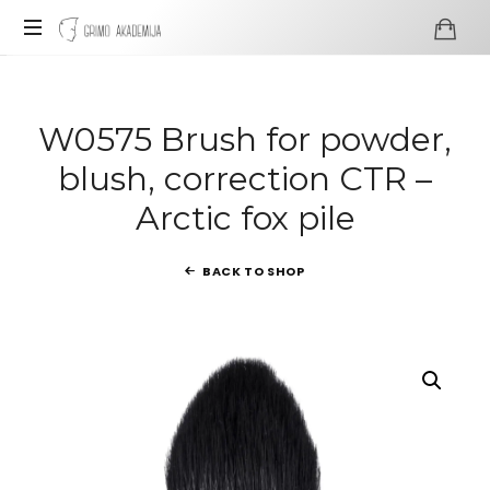
Grimo
Akademija
Profesionali
visažo
ir
W0575 Brush for powder,
grimo
blush, correction CTR –
mokykla
Arctic fox pile
BACK TO SHOP