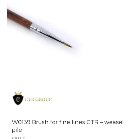
W0139 Brush for fine lines CTR – weasel
pile
€
10,00