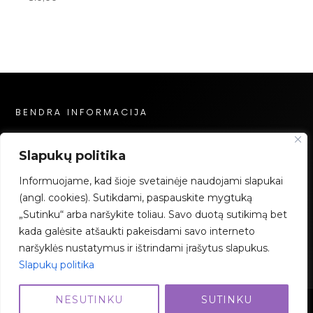
BENDRA INFORMACIJA
Privatumo politika
Slapukų politika
Slapukų politika
Informuojame, kad šioje svetainėje naudojami slapukai
Mokėjimai
(angl. cookies). Sutikdami, paspauskite mygtuką
„Sutinku“ arba naršykite toliau. Savo duotą sutikimą bet
Facebook
Instagram
YouTube
kada galėsite atšaukti pakeisdami savo interneto
naršyklės nustatymus ir ištrindami įrašytus slapukus.
Slapukų politika
NESUTINKU
SUTINKU
2023 Grimo Akademija – Visos teisės saugomos