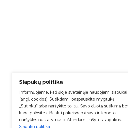
Slapukų politika
Informuojame, kad šioje svetainėje naudojami slapukai
(angl. cookies). Sutikdami, paspauskite mygtuką
„Sutinku“ arba naršykite toliau. Savo duotą sutikimą be
kada galėsite atšaukti pakeisdami savo interneto
naršyklės nustatymus ir ištrindami įrašytus slapukus.
Slapukų politika