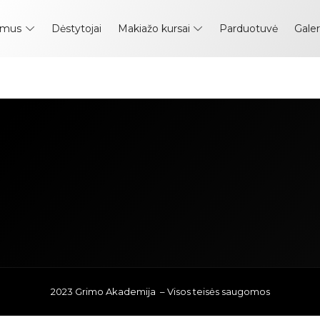
 mus
Dėstytojai
Makiažo kursai
Parduotuvė
Galer
2023 Grimo Akademija – Visos teisės saugomos