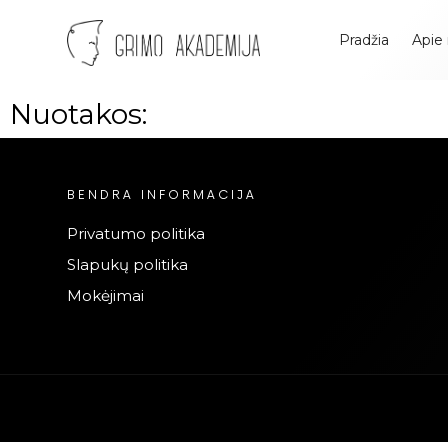
Pradžia
Apie
Nuotakos:
Profesionali
BENDRA INFORMACIJA
visažo
Privatumo politika
Slapukų politika
ir
Mokėjimai
grimo
mokykla