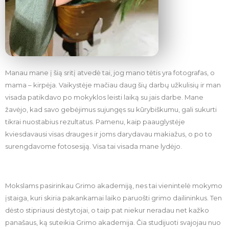
Manau mane į šią sritį atvedė tai, jog mano tėtis yra fotografas, o
mama – kirpėja. Vaikystėje mačiau daug šių darbų užkulisių ir man
visada patikdavo po mokyklos leisti laiką su jais darbe. Mane
žavėjo, kad savo gebėjimus sujungęs su kūrybiškumu, gali sukurti
tikrai nuostabius rezultatus. Pamenu, kaip paauglystėje
kviesdavausi visas drauges ir joms darydavau makiažus, o po to
surengdavome fotosesiją. Visa tai visada mane lydėjo.
Mokslams pasirinkau Grimo akademiją, nes tai vienintelė mokymo
įstaiga, kuri skiria pakankamai laiko paruošti grimo dailininkus. Ten
dėsto stipriausi dėstytojai, o taip pat niekur neradau net kažko
panašaus, ką suteikia Grimo akademija. Čia studijuoti svajojau nuo