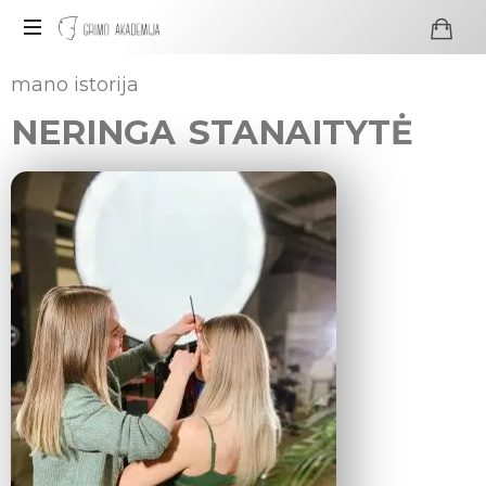
Profesionali
mano istorija
visažo
NERINGA STANAITYTĖ
ir
grimo
mokykla