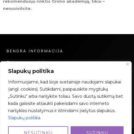
rekomenduoju rinktis Grimo akademiją, tikiu –
nenusivilsite.
BENDRA INFORMACIJA
Privatumo politika
Slapukų politika
Slapukų politika
Mokėjimai
Informuojame, kad šioje svetainėje naudojami slapukai
(angl. cookies). Sutikdami, paspauskite mygtuką
„Sutinku“ arba naršykite toliau. Savo duotą sutikimą bet
kada galėsite atšaukti pakeisdami savo interneto
naršyklės nustatymus ir ištrindami įrašytus slapukus.
Slapukų politika
NESUTINKU
SUTINKU