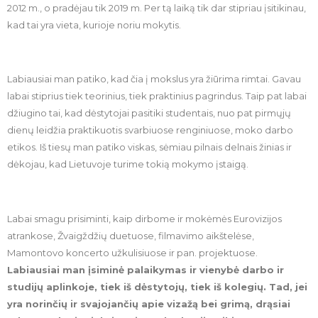
2012 m., o pradėjau tik 2019 m. Per tą laiką tik dar stipriau įsitikinau,
kad tai yra vieta, kurioje noriu mokytis.
Labiausiai man patiko, kad čia į mokslus yra žiūrima rimtai. Gavau
labai stiprius tiek teorinius, tiek praktinius pagrindus. Taip pat labai
džiugino tai, kad dėstytojai pasitiki studentais, nuo pat pirmųjų
dienų leidžia praktikuotis svarbiuose renginiuose, moko darbo
etikos. Iš tiesų man patiko viskas, sėmiau pilnais delnais žinias ir
dėkojau, kad Lietuvoje turime tokią mokymo įstaigą.
Labai smagu prisiminti, kaip dirbome ir mokėmės Eurovizijos
atrankose, Žvaigždžių duetuose, filmavimo aikštelėse,
Mamontovo koncerto užkulisiuose ir pan. projektuose.
Labiausiai man įsiminė palaikymas ir vienybė darbo ir
studijų aplinkoje, tiek iš dėstytojų, tiek iš kolegių. Tad, jei
yra norinčių ir svajojančių apie vizažą bei grimą, drąsiai