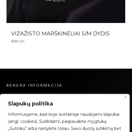
VIZAŽISTO MARŠKINĖLIAI S/M DYDIS
€
39,00
BENDRA INFORMACIJA
Privatumo politika
Slapukų politika
Slapukų politika
Informuojame, kad šioje svetainėje naudojami slapukai
Mokėjimai
(angl. cookies). Sutikdami, paspauskite mygtuką
„Sutinku“ arba naršykite toliau. Savo duotą sutikimą bet