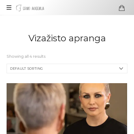
Grimo
Akademija
Profesionali
visažo
ir
Vizažisto apranga
grimo
mokykla
Showing all 4 results