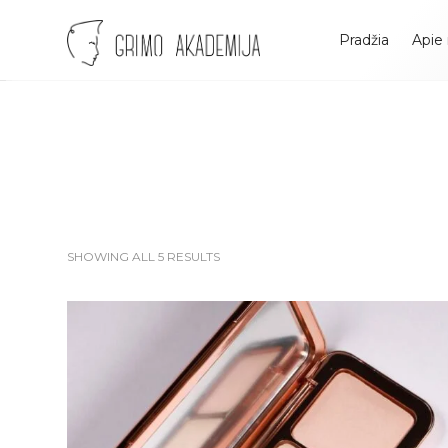
Grimo
Pradžia
Apie
Akademija
Profesionali
visažo
SHOWING ALL 5 RESULTS
ir
grimo
mokykla