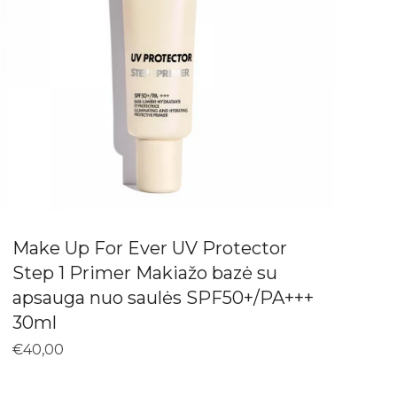
Make Up For Ever UV Protector
Step 1 Primer Makiažo bazė su
apsauga nuo saulės SPF50+/PA+++
30ml
€
40,00