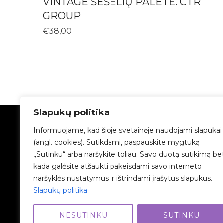
VINTAGE ŠEŠĖLIŲ PALETĖ. CTR
GROUP
€
38,00
Slapukų politika
Informuojame, kad šioje svetainėje naudojami slapukai
BENDRA INFORMACIJA
(angl. cookies). Sutikdami, paspauskite mygtuką
Privatumo politika
„Sutinku“ arba naršykite toliau. Savo duotą sutikimą be
kada galėsite atšaukti pakeisdami savo interneto
Slapukų politika
naršyklės nustatymus ir ištrindami įrašytus slapukus.
Mokėjimai
Slapukų politika
NESUTINKU
SUTINKU