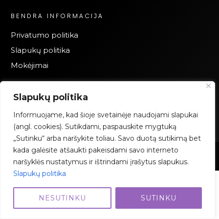
BENDRA INFORMACIJA
Privatumo politika
Slapukų politika
Mokėjimai
Slapukų politika
Informuojame, kad šioje svetainėje naudojami slapukai
(angl. cookies). Sutikdami, paspauskite mygtuką
„Sutinku“ arba naršykite toliau. Savo duotą sutikimą bet
kada galėsite atšaukti pakeisdami savo interneto
2023 Grimo Akademija – Visos teisės saugomos
naršyklės nustatymus ir ištrindami įrašytus slapukus.
Slapukų politika
NESUTINKU
SUTINKU