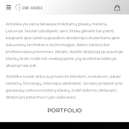
Profesionali
Anželika yra viena labiausiai trokštamų plaukų meistrių
visažo
Lietuvoje. Nuolat tobulėjanti, savo žiniais gilinanti bei patirtį
ir
kaupianti specialistė papasakos akademijos studentams apie
grimo
šukuosenų technikas ir technologijas, darbo įrankius bei
mokykla
profesionalias priemones. Atkakli, darbšti dėstytoja jau pavergė
klientų širdis, todėl net neabejojame, jog studentai neliks jai
abejingi taip pat.
Anželika nuolat dirba su privačiom klientėm, nuotakom, sukasi
reklamų, fotosesijų, televizijos aikštelėse. Jai teko prisiliesti prie
garsiausių Lietuvos moterų plaukų, todėl siūlome įsiklausyti į
dėstytojos patarimus ir jais vadovautis.
PORTFOLIO