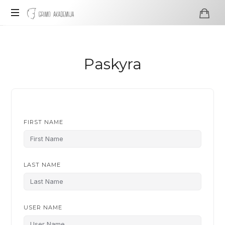
Grimo
Akademija
Profesionali
visažo
ir
Paskyra
grimo
mokykla
FIRST NAME
LAST NAME
USER NAME