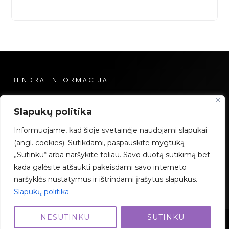
BENDRA INFORMACIJA
Privatumo politika
Slapukų politika
Slapukų politika
Informuojame, kad šioje svetainėje naudojami slapukai
Mokėjimai
(angl. cookies). Sutikdami, paspauskite mygtuką
„Sutinku“ arba naršykite toliau. Savo duotą sutikimą bet
Facebook
Instagram
YouTube
kada galėsite atšaukti pakeisdami savo interneto
naršyklės nustatymus ir ištrindami įrašytus slapukus.
Slapukų politika
NESUTINKU
SUTINKU
2023 Grimo Akademija – Visos teisės saugomos