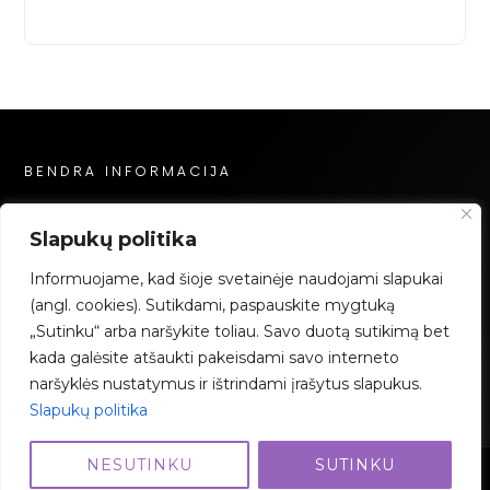
BENDRA INFORMACIJA
Privatumo politika
Slapukų politika
Slapukų politika
Informuojame, kad šioje svetainėje naudojami slapukai
Mokėjimai
(angl. cookies). Sutikdami, paspauskite mygtuką
„Sutinku“ arba naršykite toliau. Savo duotą sutikimą bet
Facebook
Instagram
YouTube
kada galėsite atšaukti pakeisdami savo interneto
naršyklės nustatymus ir ištrindami įrašytus slapukus.
Slapukų politika
NESUTINKU
SUTINKU
2023 Grimo Akademija – Visos teisės saugomos