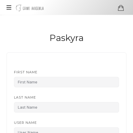
Grimo
Akademija
Profesionali
visažo
ir
Paskyra
grimo
mokykla
FIRST NAME
LAST NAME
USER NAME